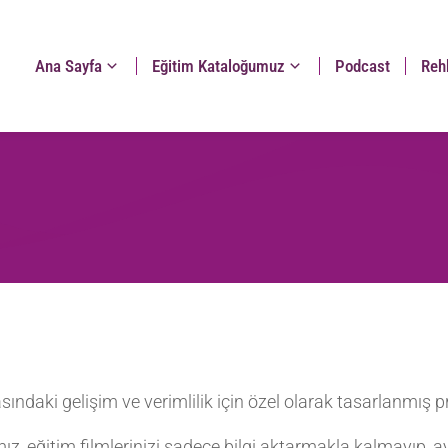
Ana Sayfa
Eğitim Kataloğumuz
Podcast
Reh
ndaki gelişim ve verimlilik için özel olarak tasarlanmış pro
, eğitim filmlerinizi sadece bilgi aktarmakla kalmayıp, a