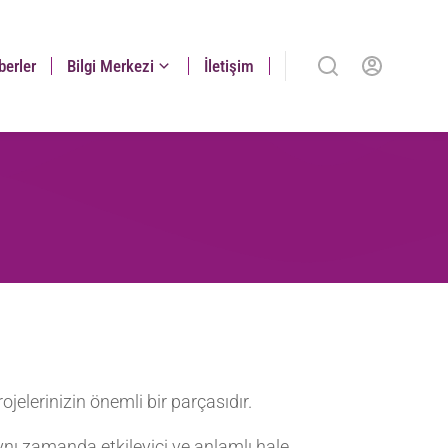
berler
Bilgi Merkezi
İletişim
jelerinizin önemli bir parçasıdır.
ynı zamanda etkileyici ve anlamlı hale