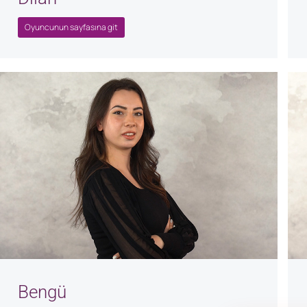
Oyuncunun sayfasına git
Bengü