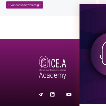
Oyuncunun sayfasına git