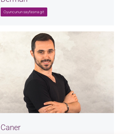
Oyuncunun sayfasına git
Caner